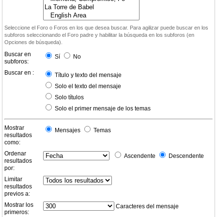
Seleccione el Foro o Foros en los que desea buscar. Para agilizar puede buscar en los
subforos seleccionando el Foro padre y habilitar la búsqueda en los subforos (en
Opciones de búsqueda).
Buscar en
Sí
No
subforos:
Buscar en :
Título y texto del mensaje
Solo el texto del mensaje
Solo títulos
Solo el primer mensaje de los temas
Mostrar
Mensajes
Temas
resultados
como:
Ordenar
Ascendente
Descendente
resultados
por:
Limitar
resultados
previos a:
Mostrar los
Caracteres del mensaje
primeros: