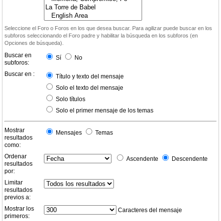
Seleccione el Foro o Foros en los que desea buscar. Para agilizar puede buscar en los
subforos seleccionando el Foro padre y habilitar la búsqueda en los subforos (en
Opciones de búsqueda).
Buscar en
Sí
No
subforos:
Buscar en :
Título y texto del mensaje
Solo el texto del mensaje
Solo títulos
Solo el primer mensaje de los temas
Mostrar
Mensajes
Temas
resultados
como:
Ordenar
Ascendente
Descendente
resultados
por:
Limitar
resultados
previos a:
Mostrar los
Caracteres del mensaje
primeros: