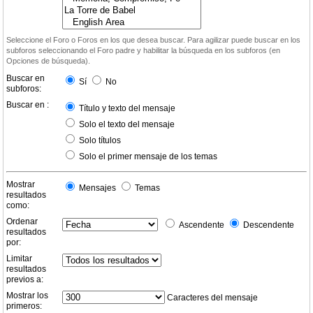
Seleccione el Foro o Foros en los que desea buscar. Para agilizar puede buscar en los
subforos seleccionando el Foro padre y habilitar la búsqueda en los subforos (en
Opciones de búsqueda).
Buscar en
Sí
No
subforos:
Buscar en :
Título y texto del mensaje
Solo el texto del mensaje
Solo títulos
Solo el primer mensaje de los temas
Mostrar
Mensajes
Temas
resultados
como:
Ordenar
Ascendente
Descendente
resultados
por:
Limitar
resultados
previos a:
Mostrar los
Caracteres del mensaje
primeros: