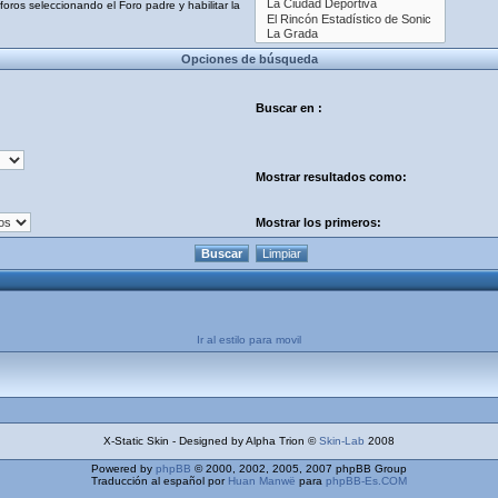
oros seleccionando el Foro padre y habilitar la
Opciones de búsqueda
Buscar en :
Mostrar resultados como:
Mostrar los primeros:
Ir al estilo para movil
X-Static Skin - Designed by Alpha Trion ©
Skin-Lab
2008
Powered by
phpBB
© 2000, 2002, 2005, 2007 phpBB Group
Traducción al español por
Huan Manwë
para
phpBB-Es.COM