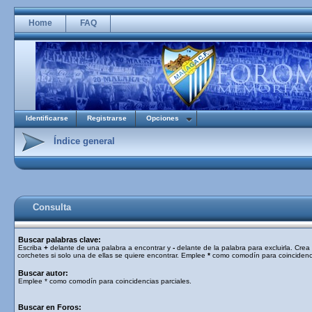
Home
FAQ
Identificarse
Registrarse
Opciones
Índice general
Consulta
Buscar palabras clave:
Escriba
+
delante de una palabra a encontrar y
-
delante de la palabra para excluirla. Cre
corchetes si solo una de ellas se quiere encontrar. Emplee
*
como comodín para coincidenci
Buscar autor:
Emplee * como comodín para coincidencias parciales.
Buscar en Foros: