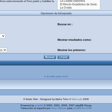
oros seleccionando el Foro padre y habilitar la
Opciones de búsqueda
Buscar en :
Mostrar resultados como:
Mostrar los primeros:
Ir al estilo para movil
X-Static Skin - Designed by Alpha Trion ©
Skin-Lab
2008
Powered by
phpBB
© 2000, 2002, 2005, 2007 phpBB Group
Traducción al español por
Huan Manwë
para
phpBB-Es.COM