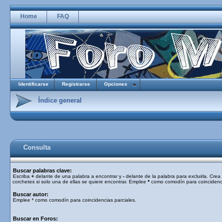
Home
FAQ
Identificarse
Registrarse
Opciones
Índice general
Consulta
Buscar palabras clave:
Escriba
+
delante de una palabra a encontrar y
-
delante de la palabra para excluirla. Cre
corchetes si solo una de ellas se quiere encontrar. Emplee
*
como comodín para coincidenci
Buscar autor:
Emplee * como comodín para coincidencias parciales.
Buscar en Foros: