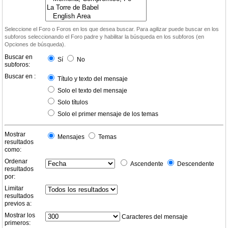
Seleccione el Foro o Foros en los que desea buscar. Para agilizar puede buscar en los
subforos seleccionando el Foro padre y habilitar la búsqueda en los subforos (en
Opciones de búsqueda).
Buscar en
Sí
No
subforos:
Buscar en :
Título y texto del mensaje
Solo el texto del mensaje
Solo títulos
Solo el primer mensaje de los temas
Mostrar
Mensajes
Temas
resultados
como:
Ordenar
Ascendente
Descendente
resultados
por:
Limitar
resultados
previos a:
Mostrar los
Caracteres del mensaje
primeros: