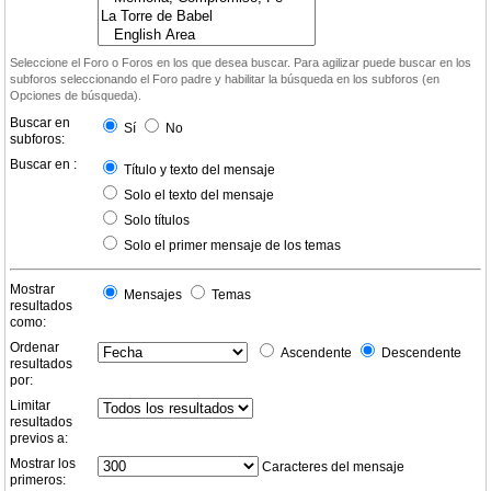
Seleccione el Foro o Foros en los que desea buscar. Para agilizar puede buscar en los
subforos seleccionando el Foro padre y habilitar la búsqueda en los subforos (en
Opciones de búsqueda).
Buscar en
Sí
No
subforos:
Buscar en :
Título y texto del mensaje
Solo el texto del mensaje
Solo títulos
Solo el primer mensaje de los temas
Mostrar
Mensajes
Temas
resultados
como:
Ordenar
Ascendente
Descendente
resultados
por:
Limitar
resultados
previos a:
Mostrar los
Caracteres del mensaje
primeros: