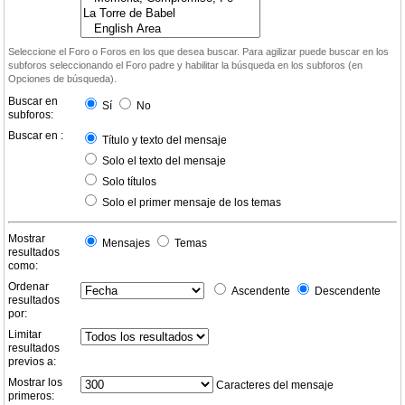
Seleccione el Foro o Foros en los que desea buscar. Para agilizar puede buscar en los
subforos seleccionando el Foro padre y habilitar la búsqueda en los subforos (en
Opciones de búsqueda).
Buscar en
Sí
No
subforos:
Buscar en :
Título y texto del mensaje
Solo el texto del mensaje
Solo títulos
Solo el primer mensaje de los temas
Mostrar
Mensajes
Temas
resultados
como:
Ordenar
Ascendente
Descendente
resultados
por:
Limitar
resultados
previos a:
Mostrar los
Caracteres del mensaje
primeros: