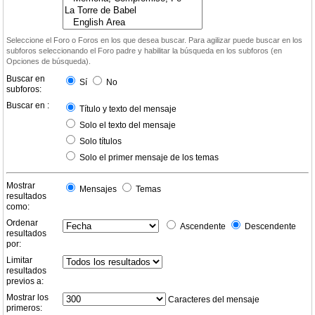
Seleccione el Foro o Foros en los que desea buscar. Para agilizar puede buscar en los
subforos seleccionando el Foro padre y habilitar la búsqueda en los subforos (en
Opciones de búsqueda).
Buscar en
Sí
No
subforos:
Buscar en :
Título y texto del mensaje
Solo el texto del mensaje
Solo títulos
Solo el primer mensaje de los temas
Mostrar
Mensajes
Temas
resultados
como:
Ordenar
Ascendente
Descendente
resultados
por:
Limitar
resultados
previos a:
Mostrar los
Caracteres del mensaje
primeros: