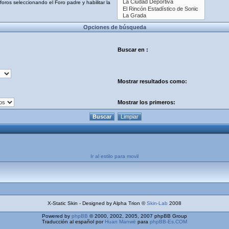
oros seleccionando el Foro padre y habilitar la
Opciones de búsqueda
Buscar en :
Mostrar resultados como:
Mostrar los primeros:
Ir al estilo para movil
X-Static Skin - Designed by Alpha Trion ©
Skin-Lab
2008
Powered by
phpBB
© 2000, 2002, 2005, 2007 phpBB Group
Traducción al español por
Huan Manwë
para
phpBB-Es.COM