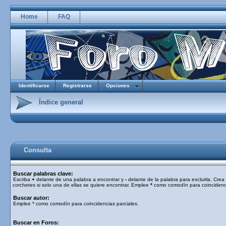
Home
FAQ
Identificarse
Registrarse
Opciones
Índice general
Consulta
Buscar palabras clave:
Escriba
+
delante de una palabra a encontrar y
-
delante de la palabra para excluirla. Cre
corchetes si solo una de ellas se quiere encontrar. Emplee
*
como comodín para coincidenci
Buscar autor:
Emplee * como comodín para coincidencias parciales.
Buscar en Foros: