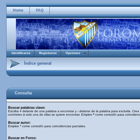
Home
FAQ
Identificarse
Registrarse
Opciones
Índice general
Consulta
Buscar palabras clave:
Escriba
+
delante de una palabra a encontrar y
-
delante de la palabra para excluirla. Cre
corchetes si solo una de ellas se quiere encontrar. Emplee
*
como comodín para coincidenci
Buscar autor:
Emplee * como comodín para coincidencias parciales.
Buscar en Foros: