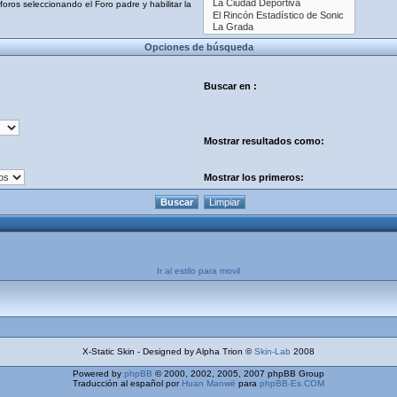
oros seleccionando el Foro padre y habilitar la
Opciones de búsqueda
Buscar en :
Mostrar resultados como:
Mostrar los primeros:
Ir al estilo para movil
X-Static Skin - Designed by Alpha Trion ©
Skin-Lab
2008
Powered by
phpBB
© 2000, 2002, 2005, 2007 phpBB Group
Traducción al español por
Huan Manwë
para
phpBB-Es.COM