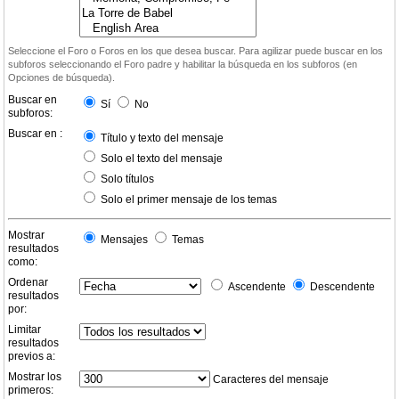
Seleccione el Foro o Foros en los que desea buscar. Para agilizar puede buscar en los
subforos seleccionando el Foro padre y habilitar la búsqueda en los subforos (en
Opciones de búsqueda).
Buscar en
Sí
No
subforos:
Buscar en :
Título y texto del mensaje
Solo el texto del mensaje
Solo títulos
Solo el primer mensaje de los temas
Mostrar
Mensajes
Temas
resultados
como:
Ordenar
Ascendente
Descendente
resultados
por:
Limitar
resultados
previos a:
Mostrar los
Caracteres del mensaje
primeros: