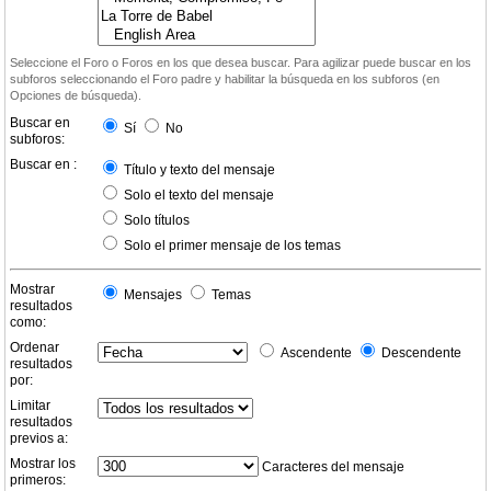
Seleccione el Foro o Foros en los que desea buscar. Para agilizar puede buscar en los
subforos seleccionando el Foro padre y habilitar la búsqueda en los subforos (en
Opciones de búsqueda).
Buscar en
Sí
No
subforos:
Buscar en :
Título y texto del mensaje
Solo el texto del mensaje
Solo títulos
Solo el primer mensaje de los temas
Mostrar
Mensajes
Temas
resultados
como:
Ordenar
Ascendente
Descendente
resultados
por:
Limitar
resultados
previos a:
Mostrar los
Caracteres del mensaje
primeros: