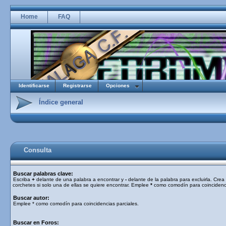
Home
FAQ
Identificarse
Registrarse
Opciones
Índice general
Consulta
Buscar palabras clave:
Escriba
+
delante de una palabra a encontrar y
-
delante de la palabra para excluirla. Cre
corchetes si solo una de ellas se quiere encontrar. Emplee
*
como comodín para coincidenci
Buscar autor:
Emplee * como comodín para coincidencias parciales.
Buscar en Foros: