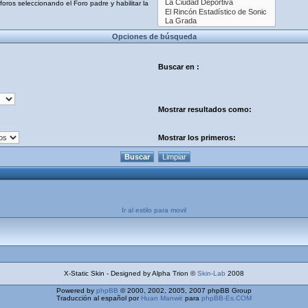
oros seleccionando el Foro padre y habilitar la
Opciones de búsqueda
Buscar en :
Mostrar resultados como:
Mostrar los primeros:
Ir al estilo para movil
X-Static Skin - Designed by Alpha Trion ©
Skin-Lab
2008
Powered by
phpBB
© 2000, 2002, 2005, 2007 phpBB Group
Traducción al español por
Huan Manwë
para
phpBB-Es.COM