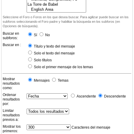
Seleccione el Foro o Foros en los que desea buscar. Para agilizar puede buscar en los
subforos seleccionando el Foro padre y habilitar la búsqueda en los subforos (en
Opciones de búsqueda).
Buscar en
Sí
No
subforos:
Buscar en :
Título y texto del mensaje
Solo el texto del mensaje
Solo títulos
Solo el primer mensaje de los temas
Mostrar
Mensajes
Temas
resultados
como:
Ordenar
Ascendente
Descendente
resultados
por:
Limitar
resultados
previos a:
Mostrar los
Caracteres del mensaje
primeros: