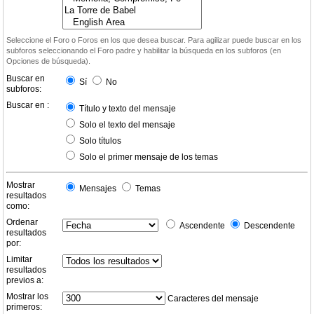
Seleccione el Foro o Foros en los que desea buscar. Para agilizar puede buscar en los
subforos seleccionando el Foro padre y habilitar la búsqueda en los subforos (en
Opciones de búsqueda).
Buscar en
Sí
No
subforos:
Buscar en :
Título y texto del mensaje
Solo el texto del mensaje
Solo títulos
Solo el primer mensaje de los temas
Mostrar
Mensajes
Temas
resultados
como:
Ordenar
Ascendente
Descendente
resultados
por:
Limitar
resultados
previos a:
Mostrar los
Caracteres del mensaje
primeros: