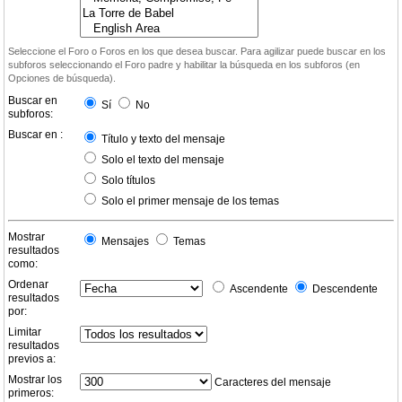
Seleccione el Foro o Foros en los que desea buscar. Para agilizar puede buscar en los
subforos seleccionando el Foro padre y habilitar la búsqueda en los subforos (en
Opciones de búsqueda).
Buscar en
Sí
No
subforos:
Buscar en :
Título y texto del mensaje
Solo el texto del mensaje
Solo títulos
Solo el primer mensaje de los temas
Mostrar
Mensajes
Temas
resultados
como:
Ordenar
Ascendente
Descendente
resultados
por:
Limitar
resultados
previos a:
Mostrar los
Caracteres del mensaje
primeros: