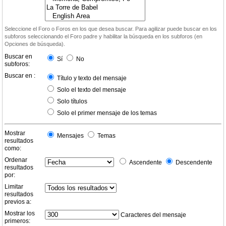
Seleccione el Foro o Foros en los que desea buscar. Para agilizar puede buscar en los
subforos seleccionando el Foro padre y habilitar la búsqueda en los subforos (en
Opciones de búsqueda).
Buscar en
Sí
No
subforos:
Buscar en :
Título y texto del mensaje
Solo el texto del mensaje
Solo títulos
Solo el primer mensaje de los temas
Mostrar
Mensajes
Temas
resultados
como:
Ordenar
Ascendente
Descendente
resultados
por:
Limitar
resultados
previos a:
Mostrar los
Caracteres del mensaje
primeros: