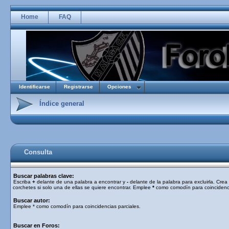
Home
FAQ
Identificarse
Registrarse
Opciones
Índice general
Consulta
Buscar palabras clave:
Escriba
+
delante de una palabra a encontrar y
-
delante de la palabra para excluirla. Cre
corchetes si solo una de ellas se quiere encontrar. Emplee
*
como comodín para coincidenci
Buscar autor:
Emplee * como comodín para coincidencias parciales.
Buscar en Foros: