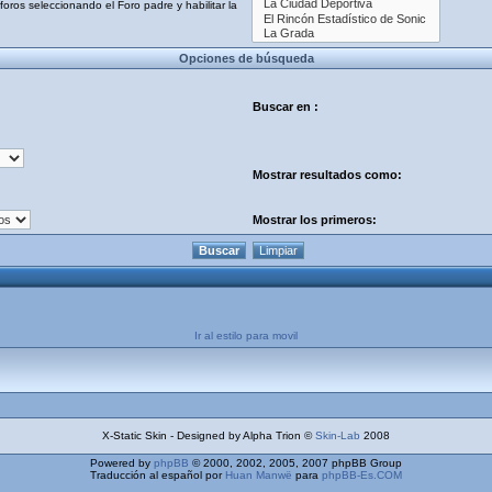
oros seleccionando el Foro padre y habilitar la
Opciones de búsqueda
Buscar en :
Mostrar resultados como:
Mostrar los primeros:
Ir al estilo para movil
X-Static Skin - Designed by Alpha Trion ©
Skin-Lab
2008
Powered by
phpBB
© 2000, 2002, 2005, 2007 phpBB Group
Traducción al español por
Huan Manwë
para
phpBB-Es.COM