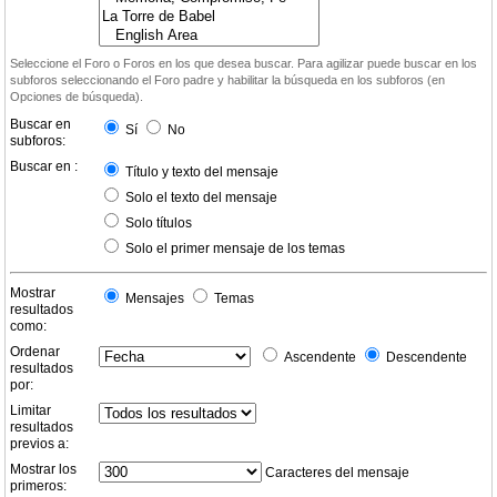
Seleccione el Foro o Foros en los que desea buscar. Para agilizar puede buscar en los
subforos seleccionando el Foro padre y habilitar la búsqueda en los subforos (en
Opciones de búsqueda).
Buscar en
Sí
No
subforos:
Buscar en :
Título y texto del mensaje
Solo el texto del mensaje
Solo títulos
Solo el primer mensaje de los temas
Mostrar
Mensajes
Temas
resultados
como:
Ordenar
Ascendente
Descendente
resultados
por:
Limitar
resultados
previos a:
Mostrar los
Caracteres del mensaje
primeros: