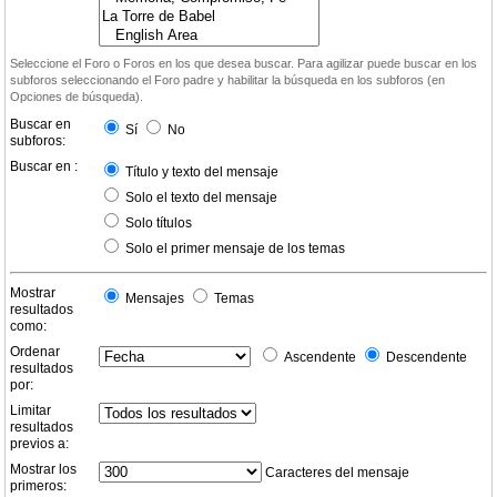
Seleccione el Foro o Foros en los que desea buscar. Para agilizar puede buscar en los
subforos seleccionando el Foro padre y habilitar la búsqueda en los subforos (en
Opciones de búsqueda).
Buscar en
Sí
No
subforos:
Buscar en :
Título y texto del mensaje
Solo el texto del mensaje
Solo títulos
Solo el primer mensaje de los temas
Mostrar
Mensajes
Temas
resultados
como:
Ordenar
Ascendente
Descendente
resultados
por:
Limitar
resultados
previos a:
Mostrar los
Caracteres del mensaje
primeros: