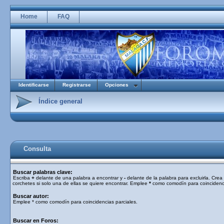
Home
FAQ
Identificarse
Registrarse
Opciones
Índice general
Consulta
Buscar palabras clave:
Escriba
+
delante de una palabra a encontrar y
-
delante de la palabra para excluirla. Cre
corchetes si solo una de ellas se quiere encontrar. Emplee
*
como comodín para coincidenci
Buscar autor:
Emplee * como comodín para coincidencias parciales.
Buscar en Foros: