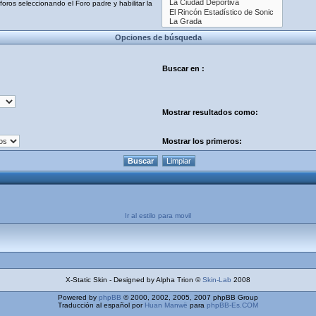
oros seleccionando el Foro padre y habilitar la
Opciones de búsqueda
Buscar en :
Mostrar resultados como:
Mostrar los primeros:
Ir al estilo para movil
X-Static Skin - Designed by Alpha Trion ©
Skin-Lab
2008
Powered by
phpBB
© 2000, 2002, 2005, 2007 phpBB Group
Traducción al español por
Huan Manwë
para
phpBB-Es.COM