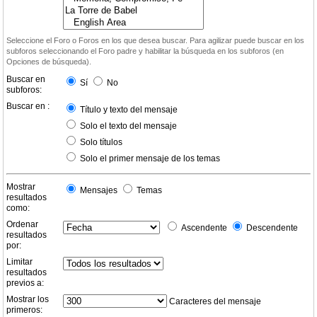
Seleccione el Foro o Foros en los que desea buscar. Para agilizar puede buscar en los
subforos seleccionando el Foro padre y habilitar la búsqueda en los subforos (en
Opciones de búsqueda).
Buscar en
Sí
No
subforos:
Buscar en :
Título y texto del mensaje
Solo el texto del mensaje
Solo títulos
Solo el primer mensaje de los temas
Mostrar
Mensajes
Temas
resultados
como:
Ordenar
Ascendente
Descendente
resultados
por:
Limitar
resultados
previos a:
Mostrar los
Caracteres del mensaje
primeros: