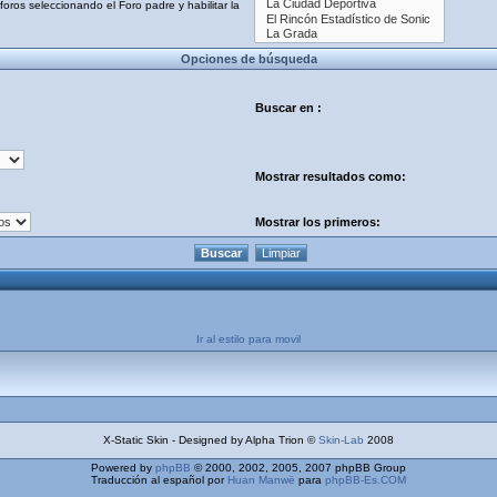
oros seleccionando el Foro padre y habilitar la
Opciones de búsqueda
Buscar en :
Mostrar resultados como:
Mostrar los primeros:
Ir al estilo para movil
X-Static Skin - Designed by Alpha Trion ©
Skin-Lab
2008
Powered by
phpBB
© 2000, 2002, 2005, 2007 phpBB Group
Traducción al español por
Huan Manwë
para
phpBB-Es.COM