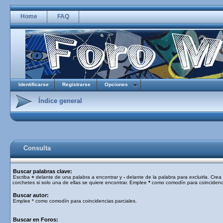
Home
FAQ
Identificarse
Registrarse
Opciones
Índice general
Consulta
Buscar palabras clave:
Escriba
+
delante de una palabra a encontrar y
-
delante de la palabra para excluirla. Cre
corchetes si solo una de ellas se quiere encontrar. Emplee
*
como comodín para coincidenci
Buscar autor:
Emplee * como comodín para coincidencias parciales.
Buscar en Foros: