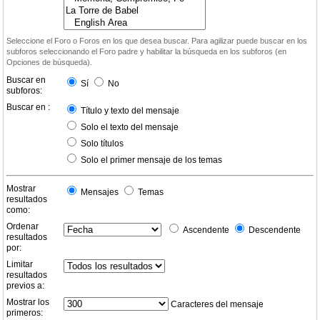
Seleccione el Foro o Foros en los que desea buscar. Para agilizar puede buscar en los
subforos seleccionando el Foro padre y habilitar la búsqueda en los subforos (en
Opciones de búsqueda).
Buscar en
Sí
No
subforos:
Buscar en :
Título y texto del mensaje
Solo el texto del mensaje
Solo títulos
Solo el primer mensaje de los temas
Mostrar
Mensajes
Temas
resultados
como:
Ordenar
Ascendente
Descendente
resultados
por:
Limitar
resultados
previos a:
Mostrar los
Caracteres del mensaje
primeros: