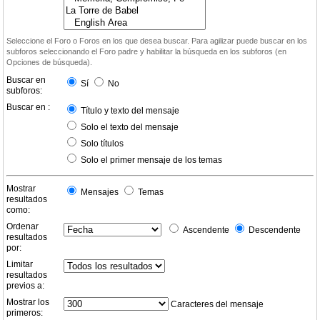
Seleccione el Foro o Foros en los que desea buscar. Para agilizar puede buscar en los
subforos seleccionando el Foro padre y habilitar la búsqueda en los subforos (en
Opciones de búsqueda).
Buscar en
Sí
No
subforos:
Buscar en :
Título y texto del mensaje
Solo el texto del mensaje
Solo títulos
Solo el primer mensaje de los temas
Mostrar
Mensajes
Temas
resultados
como:
Ordenar
Ascendente
Descendente
resultados
por:
Limitar
resultados
previos a:
Mostrar los
Caracteres del mensaje
primeros: