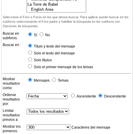
Seleccione el Foro o Foros en los que desea buscar. Para agilizar puede buscar en los
subforos seleccionando el Foro padre y habilitar la búsqueda en los subforos (en
Opciones de búsqueda).
Buscar en
Sí
No
subforos:
Buscar en :
Título y texto del mensaje
Solo el texto del mensaje
Solo títulos
Solo el primer mensaje de los temas
Mostrar
Mensajes
Temas
resultados
como:
Ordenar
Ascendente
Descendente
resultados
por:
Limitar
resultados
previos a:
Mostrar los
Caracteres del mensaje
primeros: