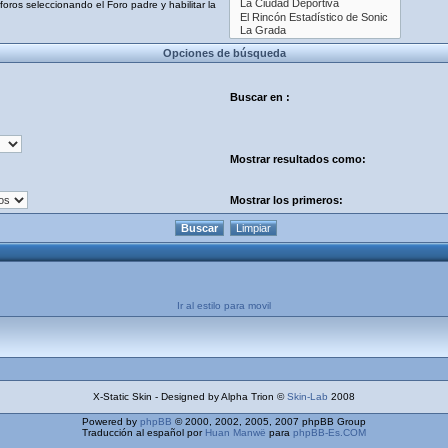
oros seleccionando el Foro padre y habilitar la
Opciones de búsqueda
Buscar en :
Mostrar resultados como:
Mostrar los primeros:
Ir al estilo para movil
X-Static Skin - Designed by Alpha Trion ©
Skin-Lab
2008
Powered by
phpBB
© 2000, 2002, 2005, 2007 phpBB Group
Traducción al español por
Huan Manwë
para
phpBB-Es.COM