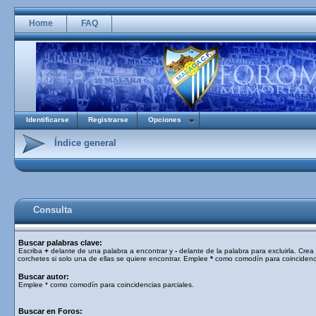
Home
FAQ
Identificarse
Registrarse
Opciones
Índice general
Consulta
Buscar palabras clave:
Escriba
+
delante de una palabra a encontrar y
-
delante de la palabra para excluirla. Cre
corchetes si solo una de ellas se quiere encontrar. Emplee
*
como comodín para coincidenci
Buscar autor:
Emplee * como comodín para coincidencias parciales.
Buscar en Foros: