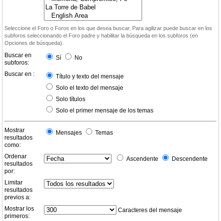
Seleccione el Foro o Foros en los que desea buscar. Para agilizar puede buscar en los
subforos seleccionando el Foro padre y habilitar la búsqueda en los subforos (en
Opciones de búsqueda).
Buscar en
Sí
No
subforos:
Buscar en :
Título y texto del mensaje
Solo el texto del mensaje
Solo títulos
Solo el primer mensaje de los temas
Mostrar
Mensajes
Temas
resultados
como:
Ordenar
Ascendente
Descendente
resultados
por:
Limitar
resultados
previos a:
Mostrar los
Caracteres del mensaje
primeros: