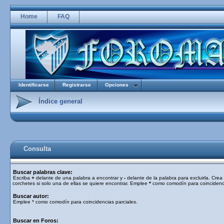
Home
FAQ
Identificarse
Registrarse
Opciones
Índice general
Consulta
Buscar palabras clave:
Escriba
+
delante de una palabra a encontrar y
-
delante de la palabra para excluirla. Cre
corchetes si solo una de ellas se quiere encontrar. Emplee
*
como comodín para coincidenci
Buscar autor:
Emplee * como comodín para coincidencias parciales.
Buscar en Foros: