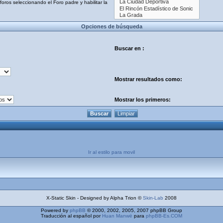
oros seleccionando el Foro padre y habilitar la
Opciones de búsqueda
Buscar en :
Mostrar resultados como:
Mostrar los primeros:
Ir al estilo para movil
X-Static Skin - Designed by Alpha Trion ©
Skin-Lab
2008
Powered by
phpBB
© 2000, 2002, 2005, 2007 phpBB Group
Traducción al español por
Huan Manwë
para
phpBB-Es.COM