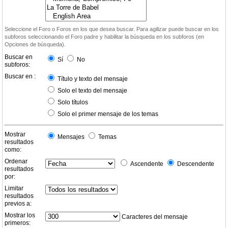
Seleccione el Foro o Foros en los que desea buscar. Para agilizar puede buscar en los
subforos seleccionando el Foro padre y habilitar la búsqueda en los subforos (en
Opciones de búsqueda).
Buscar en
Sí
No
subforos:
Buscar en :
Título y texto del mensaje
Solo el texto del mensaje
Solo títulos
Solo el primer mensaje de los temas
Mostrar
Mensajes
Temas
resultados
como:
Ordenar
Ascendente
Descendente
resultados
por:
Limitar
resultados
previos a:
Mostrar los
Caracteres del mensaje
primeros: