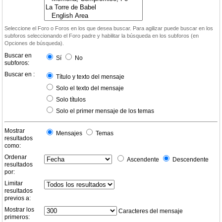
Seleccione el Foro o Foros en los que desea buscar. Para agilizar puede buscar en los
subforos seleccionando el Foro padre y habilitar la búsqueda en los subforos (en
Opciones de búsqueda).
Buscar en
Sí
No
subforos:
Buscar en :
Título y texto del mensaje
Solo el texto del mensaje
Solo títulos
Solo el primer mensaje de los temas
Mostrar
Mensajes
Temas
resultados
como:
Ordenar
Ascendente
Descendente
resultados
por:
Limitar
resultados
previos a:
Mostrar los
Caracteres del mensaje
primeros: