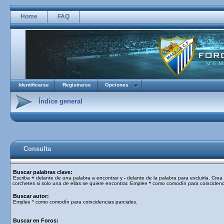
Home
FAQ
Identificarse
Registrarse
Opciones
Índice general
Consulta
Buscar palabras clave:
Escriba
+
delante de una palabra a encontrar y
-
delante de la palabra para excluirla. Cre
corchetes si solo una de ellas se quiere encontrar. Emplee
*
como comodín para coincidenci
Buscar autor:
Emplee * como comodín para coincidencias parciales.
Buscar en Foros: