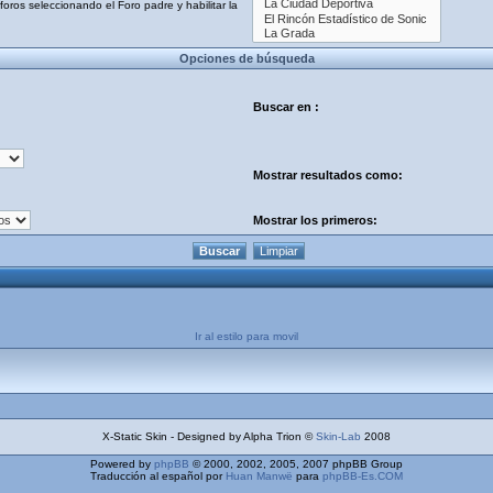
oros seleccionando el Foro padre y habilitar la
Opciones de búsqueda
Buscar en :
Mostrar resultados como:
Mostrar los primeros:
Ir al estilo para movil
X-Static Skin - Designed by Alpha Trion ©
Skin-Lab
2008
Powered by
phpBB
© 2000, 2002, 2005, 2007 phpBB Group
Traducción al español por
Huan Manwë
para
phpBB-Es.COM