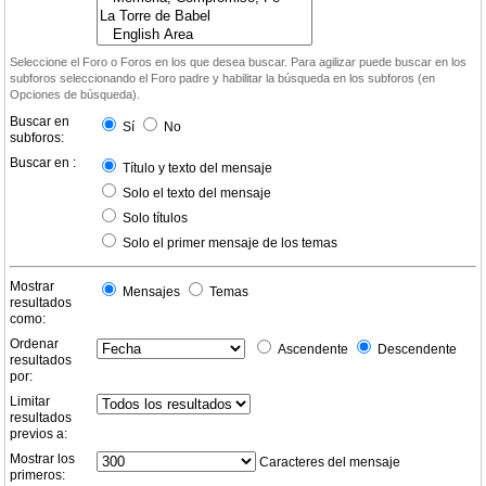
Seleccione el Foro o Foros en los que desea buscar. Para agilizar puede buscar en los
subforos seleccionando el Foro padre y habilitar la búsqueda en los subforos (en
Opciones de búsqueda).
Buscar en
Sí
No
subforos:
Buscar en :
Título y texto del mensaje
Solo el texto del mensaje
Solo títulos
Solo el primer mensaje de los temas
Mostrar
Mensajes
Temas
resultados
como:
Ordenar
Ascendente
Descendente
resultados
por:
Limitar
resultados
previos a:
Mostrar los
Caracteres del mensaje
primeros: