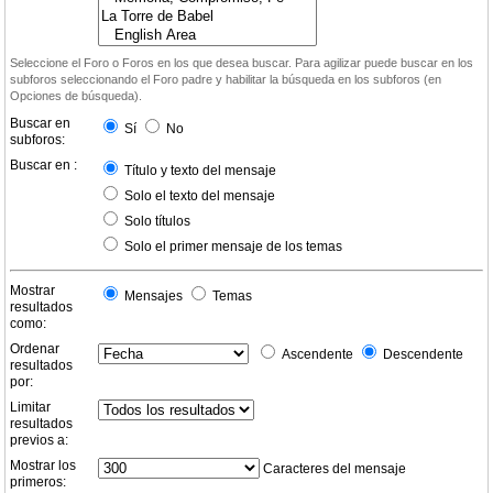
Seleccione el Foro o Foros en los que desea buscar. Para agilizar puede buscar en los
subforos seleccionando el Foro padre y habilitar la búsqueda en los subforos (en
Opciones de búsqueda).
Buscar en
Sí
No
subforos:
Buscar en :
Título y texto del mensaje
Solo el texto del mensaje
Solo títulos
Solo el primer mensaje de los temas
Mostrar
Mensajes
Temas
resultados
como:
Ordenar
Ascendente
Descendente
resultados
por:
Limitar
resultados
previos a:
Mostrar los
Caracteres del mensaje
primeros: