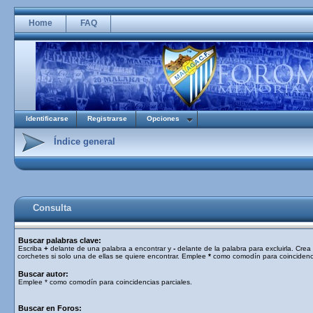
Home
FAQ
Identificarse
Registrarse
Opciones
Índice general
Consulta
Buscar palabras clave:
Escriba
+
delante de una palabra a encontrar y
-
delante de la palabra para excluirla. Cre
corchetes si solo una de ellas se quiere encontrar. Emplee
*
como comodín para coincidenci
Buscar autor:
Emplee * como comodín para coincidencias parciales.
Buscar en Foros: