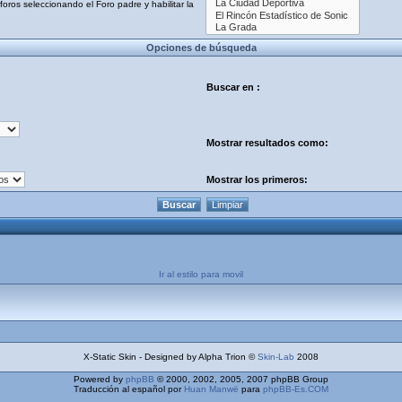
oros seleccionando el Foro padre y habilitar la
Opciones de búsqueda
Buscar en :
Mostrar resultados como:
Mostrar los primeros:
Ir al estilo para movil
X-Static Skin - Designed by Alpha Trion ©
Skin-Lab
2008
Powered by
phpBB
© 2000, 2002, 2005, 2007 phpBB Group
Traducción al español por
Huan Manwë
para
phpBB-Es.COM