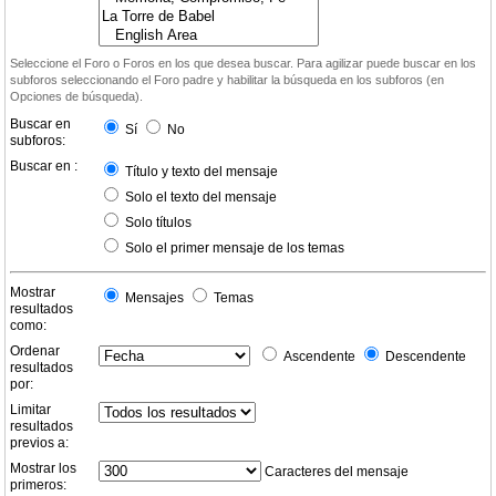
Seleccione el Foro o Foros en los que desea buscar. Para agilizar puede buscar en los
subforos seleccionando el Foro padre y habilitar la búsqueda en los subforos (en
Opciones de búsqueda).
Buscar en
Sí
No
subforos:
Buscar en :
Título y texto del mensaje
Solo el texto del mensaje
Solo títulos
Solo el primer mensaje de los temas
Mostrar
Mensajes
Temas
resultados
como:
Ordenar
Ascendente
Descendente
resultados
por:
Limitar
resultados
previos a:
Mostrar los
Caracteres del mensaje
primeros: