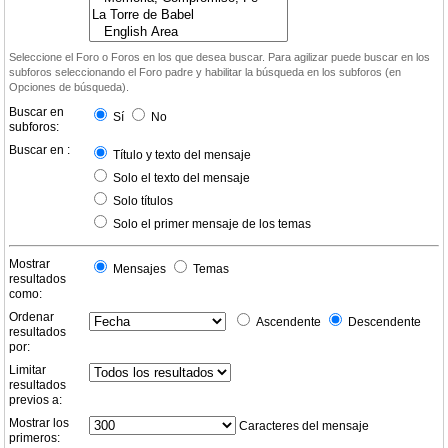
Seleccione el Foro o Foros en los que desea buscar. Para agilizar puede buscar en los
subforos seleccionando el Foro padre y habilitar la búsqueda en los subforos (en
Opciones de búsqueda).
Buscar en
Sí
No
subforos:
Buscar en :
Título y texto del mensaje
Solo el texto del mensaje
Solo títulos
Solo el primer mensaje de los temas
Mostrar
Mensajes
Temas
resultados
como:
Ordenar
Ascendente
Descendente
resultados
por:
Limitar
resultados
previos a:
Mostrar los
Caracteres del mensaje
primeros: