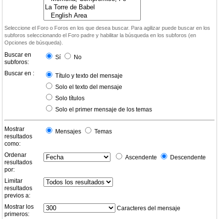
Seleccione el Foro o Foros en los que desea buscar. Para agilizar puede buscar en los
subforos seleccionando el Foro padre y habilitar la búsqueda en los subforos (en
Opciones de búsqueda).
Buscar en
Sí
No
subforos:
Buscar en :
Título y texto del mensaje
Solo el texto del mensaje
Solo títulos
Solo el primer mensaje de los temas
Mostrar
Mensajes
Temas
resultados
como:
Ordenar
Ascendente
Descendente
resultados
por:
Limitar
resultados
previos a:
Mostrar los
Caracteres del mensaje
primeros: