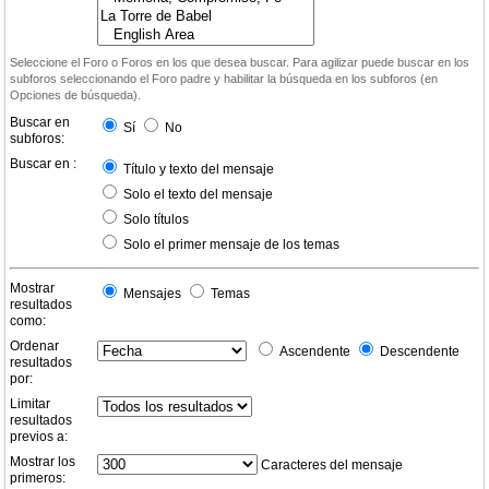
Seleccione el Foro o Foros en los que desea buscar. Para agilizar puede buscar en los
subforos seleccionando el Foro padre y habilitar la búsqueda en los subforos (en
Opciones de búsqueda).
Buscar en
Sí
No
subforos:
Buscar en :
Título y texto del mensaje
Solo el texto del mensaje
Solo títulos
Solo el primer mensaje de los temas
Mostrar
Mensajes
Temas
resultados
como:
Ordenar
Ascendente
Descendente
resultados
por:
Limitar
resultados
previos a:
Mostrar los
Caracteres del mensaje
primeros: