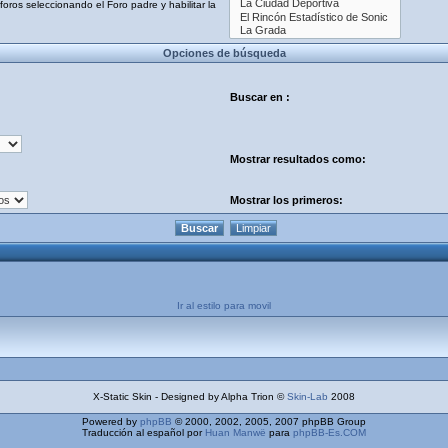
oros seleccionando el Foro padre y habilitar la
Opciones de búsqueda
Buscar en :
Mostrar resultados como:
Mostrar los primeros:
Ir al estilo para movil
X-Static Skin - Designed by Alpha Trion ©
Skin-Lab
2008
Powered by
phpBB
© 2000, 2002, 2005, 2007 phpBB Group
Traducción al español por
Huan Manwë
para
phpBB-Es.COM