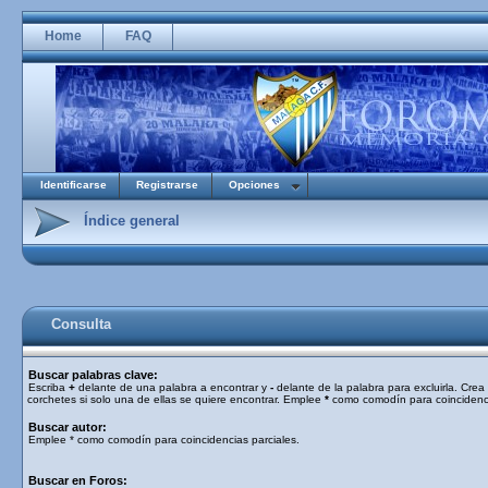
Home
FAQ
Identificarse
Registrarse
Opciones
Índice general
Consulta
Buscar palabras clave:
Escriba
+
delante de una palabra a encontrar y
-
delante de la palabra para excluirla. Cre
corchetes si solo una de ellas se quiere encontrar. Emplee
*
como comodín para coincidenci
Buscar autor:
Emplee * como comodín para coincidencias parciales.
Buscar en Foros: