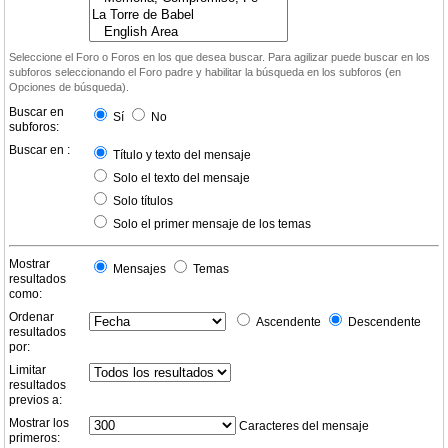
Seleccione el Foro o Foros en los que desea buscar. Para agilizar puede buscar en los
subforos seleccionando el Foro padre y habilitar la búsqueda en los subforos (en
Opciones de búsqueda).
Buscar en
Sí
No
subforos:
Buscar en :
Título y texto del mensaje
Solo el texto del mensaje
Solo títulos
Solo el primer mensaje de los temas
Mostrar
Mensajes
Temas
resultados
como:
Ordenar
Ascendente
Descendente
resultados
por:
Limitar
resultados
previos a:
Mostrar los
Caracteres del mensaje
primeros: