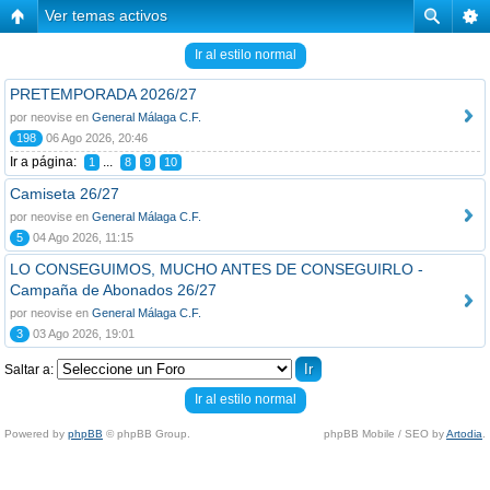
Ver temas activos
Ir al estilo normal
PRETEMPORADA 2026/27
por neovise en
General Málaga C.F.
198
06 Ago 2026, 20:46
Ir a página:
...
1
8
9
10
Camiseta 26/27
por neovise en
General Málaga C.F.
5
04 Ago 2026, 11:15
LO CONSEGUIMOS, MUCHO ANTES DE CONSEGUIRLO -
Campaña de Abonados 26/27
por neovise en
General Málaga C.F.
3
03 Ago 2026, 19:01
Saltar a:
Ir al estilo normal
Powered by
phpBB
© phpBB Group.
phpBB Mobile / SEO by
Artodia
.