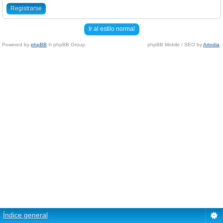
Registrarse
Ir al estilo normal
Powered by
phpBB
© phpBB Group.
phpBB Mobile / SEO by
Artodia
.
Índice general