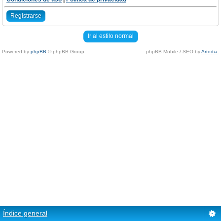
Registrarse
Ir al estilo normal
Powered by
phpBB
© phpBB Group.
phpBB Mobile / SEO by
Artodia
.
Índice general