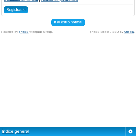
Registrarse
Ir al estilo normal
Powered by
phpBB
© phpBB Group.
phpBB Mobile / SEO by
Artodia
.
Índice general