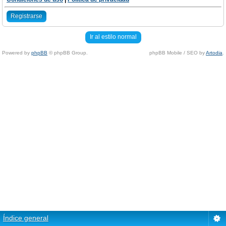
Registrarse
Ir al estilo normal
Powered by
phpBB
© phpBB Group.
phpBB Mobile / SEO by
Artodia
.
Índice general