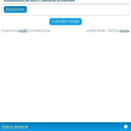
Registrarse
Ir al estilo normal
Powered by
phpBB
© phpBB Group.
phpBB Mobile / SEO by
Artodia
.
Índice general