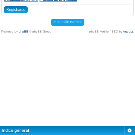
Registrarse
Ir al estilo normal
Powered by
phpBB
© phpBB Group.
phpBB Mobile / SEO by
Artodia
.
Índice general