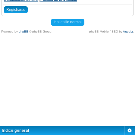
Registrarse
Ir al estilo normal
Powered by
phpBB
© phpBB Group.
phpBB Mobile / SEO by
Artodia
.
Índice general